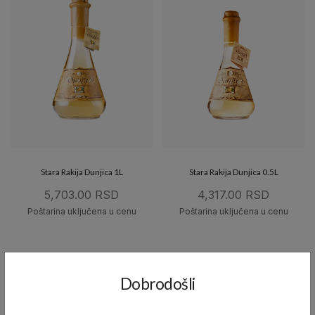
Stara Rakija Dunjica 1L
Stara Rakija Dunjica 0.5L
5,703.00 RSD
4,317.00 RSD
Poštarina uključena u cenu
Poštarina uključena u cenu
Dobrodošli