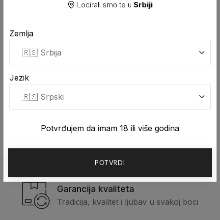
Locirali smo te u
Srbiji
Zemlja
Brza dostava
Brza dostava naše rakije na teritoriji
Srbije
Jezik
Sigurno plaćanje
Potvrđujem da imam 18 ili više godina
Plaćanje karticom ili pouzećem pri
dostavi
POTVRDI
Garancija kvaliteta
Tradicija, kvalitet i ljubav u svakoj boci