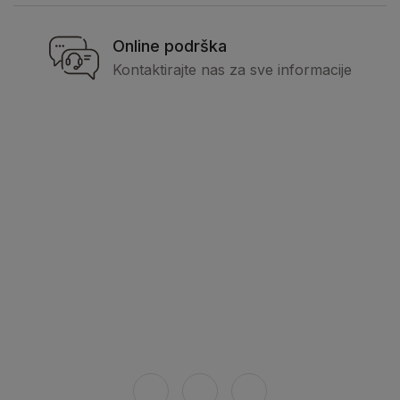
Online podrška
Kontaktirajte nas za sve informacije
Pravne informacije
Opšti uslovi
Politika privatnosti
Kako kupiti
Dostava
Povežite se sa nama