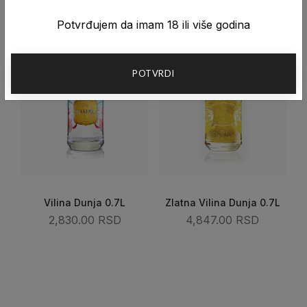
Potvrđujem da imam 18 ili više godina
POTVRDI
Vilina Dunja 0.7L
Zlatna Vilina Dunja 0.7L
2,830.00 RSD
4,847.00 RSD