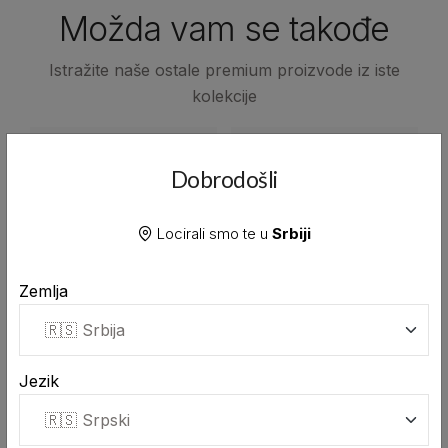
Možda vam se takođe
Istražite naše ostale premium proizvode iz iste
kolekcije
Dobrodošli
Locirali smo te u
Srbiji
Zemlja
Jezik
Vilina Šljiva 0.7L
Vilina Kleka 0.7L
2,540.00 RSD
2,581.00 RSD